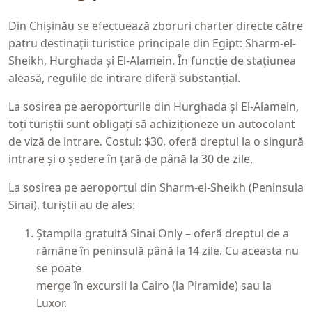
Din Chișinău se efectuează zboruri charter directe către
patru destinații turistice principale din Egipt: Sharm-el-
Sheikh, Hurghada și El-Alamein. În funcție de stațiunea
aleasă, regulile de intrare diferă substanțial.
La sosirea pe aeroporturile din Hurghada și El-Alamein,
toți turiștii sunt obligați să achiziționeze un autocolant
de viză de intrare. Costul: $30, oferă dreptul la o singură
intrare și o ședere în țară de până la 30 de zile.
La sosirea pe aeroportul din Sharm-el-Sheikh (Peninsula
Sinai), turiștii au de ales:
Ștampila gratuită Sinai Only – oferă dreptul de a
rămâne în peninsulă până la 14 zile. Cu aceasta nu
se poate
merge în excursii la Cairo (la Piramide) sau la
Luxor.