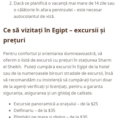
Dacă se planifică o vacanță mai mare de 14 zile sau
o călătorie în afara peninsulei – este necesar
autocolantul de viză.
Ce să vizitați în Egipt – excursii și
prețuri
Pentru confortul și orientarea dumneavoastră, vă
oferim o listă de excursii cu prețuri în stațiunea Sharm
el Sheikh. Puteți cumpăra excursii în Egipt de la hotel
sau de la numeroasele birouri stradale de excursii, însă
vă recomandăm cu insistență să cumpărați tururi doar
de la agenți verificați și licențiați, pentru a garanta
siguranța, asigurarea și un ghidaj de calitate.
Excursie panoramică a orașului – de la $25
Delfinariu – de la $35
Plimbări pe mare și diving – de la $30