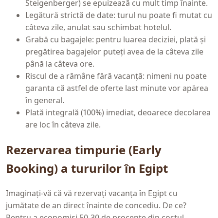
Steigenberger) se epuizează cu mult timp înainte.
Legătură strictă de date: turul nu poate fi mutat cu
câteva zile, anulat sau schimbat hotelul.
Grabă cu bagajele: pentru luarea deciziei, plată și
pregătirea bagajelor puteți avea de la câteva zile
până la câteva ore.
Riscul de a rămâne fără vacanță: nimeni nu poate
garanta că astfel de oferte last minute vor apărea
în general.
Plată integrală (100%) imediat, deoarece decolarea
are loc în câteva zile.
Rezervarea timpurie (Early
Booking) a tururilor în Egipt
Imaginați-vă că vă rezervați vacanța în Egipt cu
jumătate de an direct înainte de concediu. De ce?
Pentru a economisi 50-30 de procente din costul