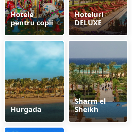
Hotele
Hoteluri
pentru copii
DELUXE
Sharm el
Hurgada
Sheikh