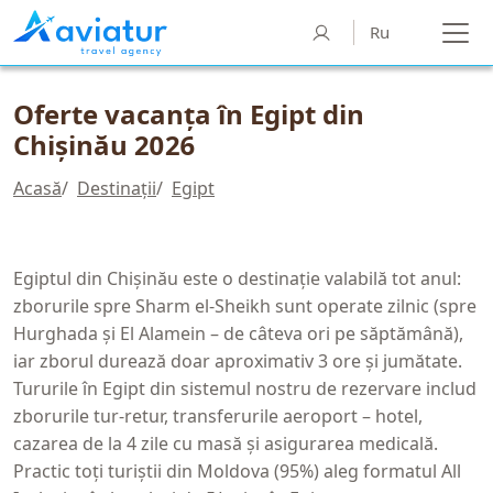
Ru
Oferte vacanța în Egipt din
Chișinău 2026
Acasă
/
Destinații
/
Egipt
Egiptul din Chișinău este o destinație valabilă tot anul:
zborurile spre Sharm el-Sheikh sunt operate zilnic (spre
Hurghada și El Alamein – de câteva ori pe săptămână),
iar zborul durează doar aproximativ 3 ore și jumătate.
Tururile în Egipt din sistemul nostru de rezervare includ
zborurile tur-retur, transferurile aeroport – hotel,
cazarea de la 4 zile cu masă și asigurarea medicală.
Practic toți turiștii din Moldova (95%) aleg formatul All