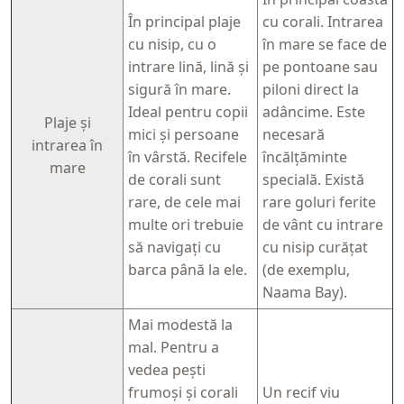
În principal plaje
cu corali. Intrarea
cu nisip, cu o
în mare se face de
intrare lină, lină și
pe pontoane sau
sigură în mare.
piloni direct la
Ideal pentru copii
adâncime. Este
Plaje și
mici și persoane
necesară
intrarea în
în vârstă. Recifele
încălțăminte
mare
de corali sunt
specială. Există
rare, de cele mai
rare goluri ferite
multe ori trebuie
de vânt cu intrare
să navigați cu
cu nisip curățat
barca până la ele.
(de exemplu,
Naama Bay).
Mai modestă la
mal. Pentru a
vedea pești
frumoși și corali
Un recif viu