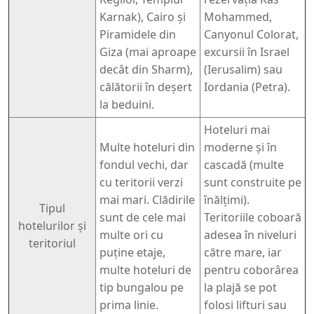
Karnak), Cairo și
Mohammed,
Piramidele din
Canyonul Colorat,
Giza (mai aproape
excursii în Israel
decât din Sharm),
(Ierusalim) sau
călătorii în deșert
Iordania (Petra).
la beduini.
Hoteluri mai
Multe hoteluri din
moderne și în
fondul vechi, dar
cascadă (multe
cu teritorii verzi
sunt construite pe
mai mari. Clădirile
înălțimi).
Tipul
sunt de cele mai
Teritoriile coboară
hotelurilor și
multe ori cu
adesea în niveluri
teritoriul
puține etaje,
către mare, iar
multe hoteluri de
pentru coborârea
tip bungalou pe
la plajă se pot
prima linie.
folosi lifturi sau