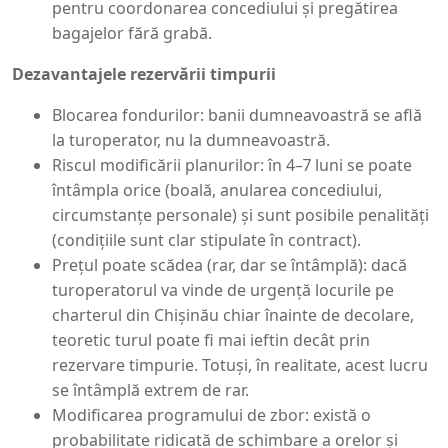
pentru coordonarea concediului și pregătirea
bagajelor fără grabă.
Dezavantajele rezervării timpurii
Blocarea fondurilor: banii dumneavoastră se află
la turoperator, nu la dumneavoastră.
Riscul modificării planurilor: în 4–7 luni se poate
întâmpla orice (boală, anularea concediului,
circumstanțe personale) și sunt posibile penalități
(condițiile sunt clar stipulate în contract).
Prețul poate scădea (rar, dar se întâmplă): dacă
turoperatorul va vinde de urgență locurile pe
charterul din Chișinău chiar înainte de decolare,
teoretic turul poate fi mai ieftin decât prin
rezervare timpurie. Totuși, în realitate, acest lucru
se întâmplă extrem de rar.
Modificarea programului de zbor: există o
probabilitate ridicată de schimbare a orelor și