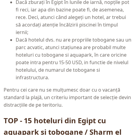
Dacă zburați în Egipt în lunile de iarnă, nopțile pot
fi reci, iar apa din bazine poate fi, de asemenea,
rece. Deci, atunci când alegeți un hotel, ar trebui
să acordați atenție încălzirii piscinei în timpul
iernii;
Dacă hotelul dvs. nu are propriile tobogane sau un
parc acvatic, atunci stațiunea are probabil multe
hoteluri cu tobogane si aquapark, în care oricine
poate intra pentru 15-50 USD, in functie de nivelul
hotelului, de numarul de tobogane si
infrastructura.
Pentru cei care nu se mulțumesc doar cu o vacanță
standard la plajă, un criteriu important de selecție devin
distracțiile de pe teritoriu.
TOP - 15 hoteluri din Egipt cu
aquapark și tobogane / Sharm el