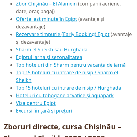
Zbor Chișinău – El Alamein
(companii aeriene,
date, orar, bagaj)
Oferte last minute în Egipt
(avantaje și
dezavantaje)
Rezervare timpurie (Early Booking) Egipt
(avantaje
și dezavantaje)
Sharm el Sheikh sau Hurghada
Egiptul iarna și sezonalitatea
Top hoteluri din Sharm pentru vacanța de iarnă
Top 15 hoteluri cu intrare de nisip / Sharm el
Sheikh
Top 15 hoteluri cu intrare de nisip / Hurghada
Hoteluri cu tobogane acvatice și aquapark
Viza pentru Egipt
Excursii în țară și prețuri
Zboruri directe, cursa Chișinău –