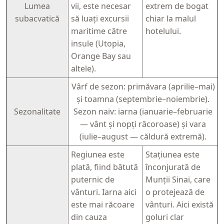
Lumea
vii, este necesar
extrem de bogat
subacvatică
să luați excursii
chiar la malul
maritime către
hotelului.
insule (Utopia,
Orange Bay sau
altele).
Vârf de sezon: primăvara (aprilie–mai)
și toamna (septembrie–noiembrie).
Sezonalitate
Sezon naiv: iarna (ianuarie–februarie
— vânt și nopți răcoroase) și vara
(iulie–august — căldură extremă).
Regiunea este
Stațiunea este
plată, fiind bătută
înconjurată de
puternic de
Munții Sinai, care
vânturi. Iarna aici
o protejează de
este mai răcoare
vânturi. Aici există
din cauza
goluri clar