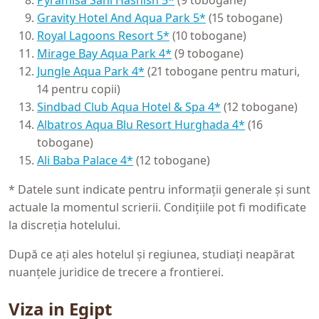
Pyramisa Sahl Hashish 5*
(9 tobogane)
Gravity Hotel And Aqua Park 5*
(15 tobogane)
Royal Lagoons Resort 5*
(10 tobogane)
Mirage Bay Aqua Park 4*
(9 tobogane)
Jungle Aqua Park 4*
(21 tobogane pentru maturi,
14 pentru copii)
Sindbad Club Aqua Hotel & Spa 4*
(12 tobogane)
Albatros Aqua Blu Resort Hurghada 4*
(16
tobogane)
Ali Baba Palace 4*
(12 tobogane)
* Datele sunt indicate pentru informații generale și sunt
actuale la momentul scrierii. Condițiile pot fi modificate
la discreția hotelului.
După ce ați ales hotelul și regiunea, studiați neapărat
nuanțele juridice de trecere a frontierei.
Viza in Egipt