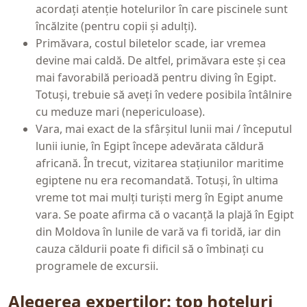
acordați atenție hotelurilor în care piscinele sunt
încălzite (pentru copii și adulți).
Primăvara, costul biletelor scade, iar vremea
devine mai caldă. De altfel, primăvara este și cea
mai favorabilă perioadă pentru diving în Egipt.
Totuși, trebuie să aveți în vedere posibila întâlnire
cu meduze mari (nepericuloase).
Vara, mai exact de la sfârșitul lunii mai / începutul
lunii iunie, în Egipt începe adevărata căldură
africană. În trecut, vizitarea stațiunilor maritime
egiptene nu era recomandată. Totuși, în ultima
vreme tot mai mulți turiști merg în Egipt anume
vara. Se poate afirma că o vacanță la plajă în Egipt
din Moldova în lunile de vară va fi toridă, iar din
cauza căldurii poate fi dificil să o îmbinați cu
programele de excursii.
Alegerea experților: top hoteluri