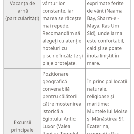
Vacanța de
vânturilor
exprimate ferite
iarnă
constante, iar
de vânt (Naama
(particularități)
marea se răcește
Bay, Sharm-el-
mai repede.
Maya, Ras Um
Recomandăm să
Sid), unde iarna
alegeți cu atenție
este confortabil,
hoteluri cu
cald și se poate
piscine încălzite și
înota liniștit în
plaje protejate.
mare.
Poziționare
geografică
În principal locații
convenabilă
naturale,
pentru călătorii
religioase și
către moștenirea
maritime:
istorică a
Muntele lui Moise
Egiptului Antic:
și Mănăstirea Sf.
Excursii
Luxor (Valea
Ecaterina,
principale
Regilor, Templul
rezervația Ras