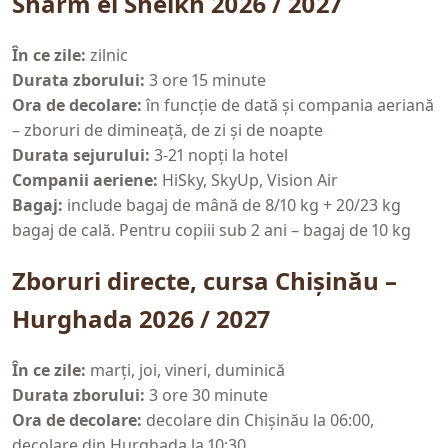
Sharm el Sheikh 2026 / 2027
În ce zile:
zilnic
Durata zborului:
3 ore 15 minute
Ora de decolare:
în funcție de dată și compania aeriană
– zboruri de dimineață, de zi și de noapte
Durata sejurului:
3-21 nopți la hotel
Companii aeriene:
HiSky, SkyUp, Vision Air
Bagaj:
include bagaj de mână de 8/10 kg + 20/23 kg
bagaj de cală. Pentru copiii sub 2 ani – bagaj de 10 kg
Zboruri directe, cursa Chișinău –
Hurghada 2026 / 2027
În ce zile:
marți, joi, vineri, duminică
Durata zborului:
3 ore 30 minute
Ora de decolare:
decolare din Chișinău la 06:00,
decolare din Hurghada la 10:30