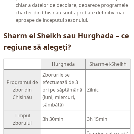
chiar a datelor de decolare, deoarece programele
charter din Chișinău sunt aprobate definitiv mai
aproape de începutul sezonului.
Sharm el Sheikh sau Hurghada – ce
regiune să alegeți?
Hurghada
Sharm-el-Sheikh
Zborurile se
Programul de
efectuează de 3
zbor din
ori pe săptămână
Zilnic
Chișinău
(luni, miercuri,
sâmbătă)
Timpul
3h 30min
3h 15min
zborului
În principal coastă