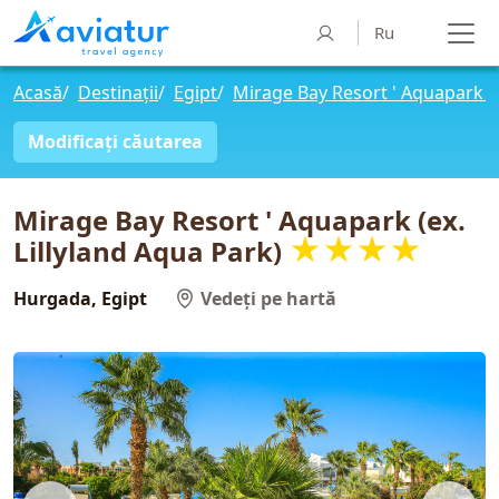
Ru
Acasă
/
Destinații
/
Egipt
/
Mirage Bay Resort ' Aquapark (e
Modificați căutarea
Mirage Bay Resort ' Aquapark (ex.
★★★★
Lillyland Aqua Park)
Hurgada, Egipt
Vedeți pe hartă