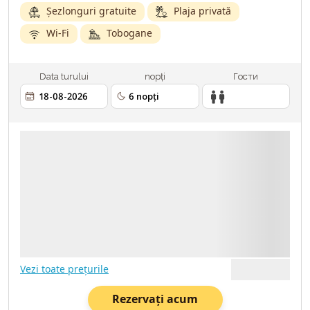
Șezlonguri gratuite
Plaja privată
Wi-Fi
Tobogane
Data turului
nopți
Гости
2 ADULȚI
18.08.2026
6 NOPȚI
TRANSPORT - AVIA
ASIGURARE MEDICALĂ
Vezi toate prețurile
Rezervați acum