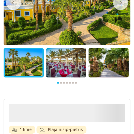
1 linie
Plajă nisip-pietriș