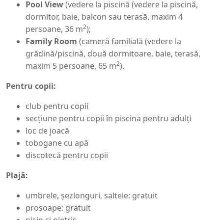
Pool View
(vedere la piscină (vedere la piscină,
dormitor, baie, balcon sau terasă, maxim 4
2
persoane, 36 m
);
Family Room
(cameră familială (vedere la
grădină/piscină, două dormitoare, baie, terasă,
2
maxim 5 persoane, 65 m
).
Pentru copii:
club pentru copii
secțiune pentru copii în piscina pentru adulți
loc de joacă
tobogane cu apă
discotecă pentru copii
Plajă:
umbrele, șezlonguri, saltele: gratuit
prosoape: gratuit