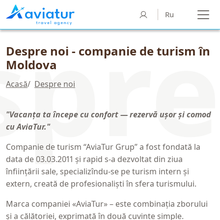
Ru
Despre noi - companie de turism în
Moldova
Acasă
/
Despre noi
"Vacanța ta începe cu confort — rezervă ușor și comod
cu AviaTur."
Companie de turism “AviaTur Grup” a fost fondată la
data de 03.03.2011 şi rapid s-a dezvoltat din ziua
înfiinţării sale, specializîndu-se pe turism intern şi
extern, creată de profesionalişti în sfera turismului.
Marca companiei «AviaTur» – este combinaţia zborului
şi a călătoriei, exprimată în două cuvinte simple.