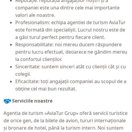
Reputaţie: reputaţia angajaţilor noştri şi a
companiei este una dintre cele mai importante
valori ale noastre.
Profesionalism: echipa agentiei de turism AviaTur
este formată din specialiști. Lucrul nostru este de
a găsi turul perfect pentru fiecare client.
Responsabilitate: noi mereu ducem răspundere
pentru lucru efectuat, deoarece ne gândim mereu
la confortul clienţilor.
Sinceritate: suntem sinceri atât cu clienţii cât şi cu
colegii.
Eficacitate: toţi angajaţii companiei au scopul de a
obţine cel mai bun rezultat.
Serviciile noastre
Agentia de turism «AviaTur Grup» oferă servicii turistice
de orice gen, de la bilete de avion, tururi internaţionale
şi bronare de hotel, până la turism intern. Noi suntem