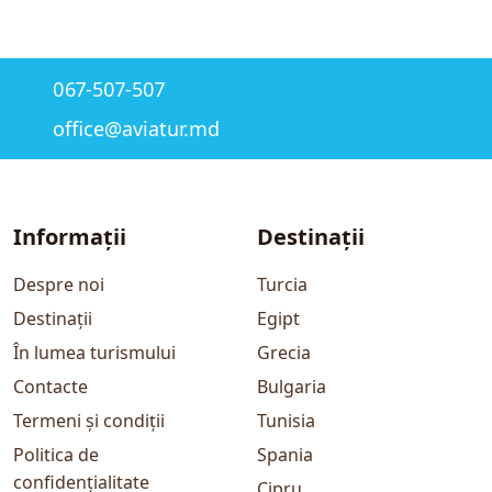
067-507-507
office@aviatur.md
Informații
Destinații
Despre noi
Turcia
Destinații
Egipt
În lumea turismului
Grecia
Contacte
Bulgaria
Termeni și condiții
Tunisia
Politica de
Spania
confidențialitate
Cipru