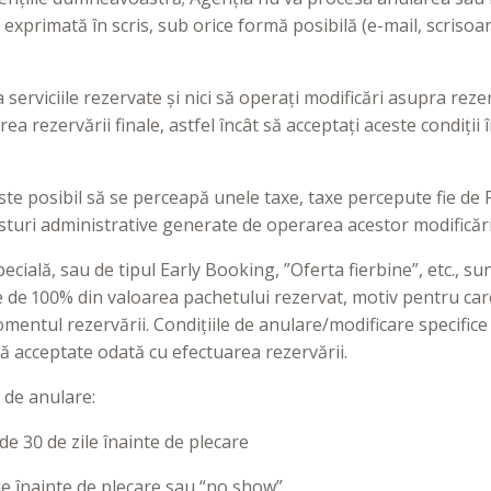
xprimată în scris, sub orice formă posibilă (e-mail, scrisoar
serviciile rezervate și nici să operați modificări asupra rezerv
ea rezervării finale, astfel încât să acceptați aceste condiții
ste posibil să se perceapă unele taxe, taxe percepute fie de P
turi administrative generate de operarea acestor modificări
pecială, sau de tipul Early Booking, ”Oferta fierbine”, etc., s
e de 100% din valoarea pachetului rezervat, motiv pentru car
ntul rezervării. Condițiile de anulare/modificare specifice v
ră acceptate odată cu efectuarea rezervării.
i de anulare:
e 30 de zile înainte de plecare
e înainte de plecare sau “no show”.