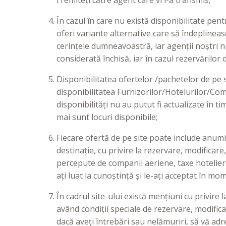
l remiteți către agent care vi l-a transmis;
În cazul în care nu există disponibilitate pe
oferi variante alternative care să îndepline
cerințele dumneavoastră, iar agenții noștri nu
considerată închisă, iar în cazul rezervărilor 
Disponibilitatea ofertelor /pachetelor de pe s
disponibilitatea Furnizorilor/Hotelurilor/C
disponibilități nu au putut fi actualizate în ti
mai sunt locuri disponibile;
Fiecare ofertă de pe site poate include anum
destinație, cu privire la rezervare, modificare
percepute de companii aeriene, taxe hoteliere 
ați luat la cunoștință și le-ați acceptat în mom
În cadrul site-ului există mențiuni cu privire l
având condiții speciale de rezervare, modificar
dacă aveți întrebări sau nelămuriri, să vă adr