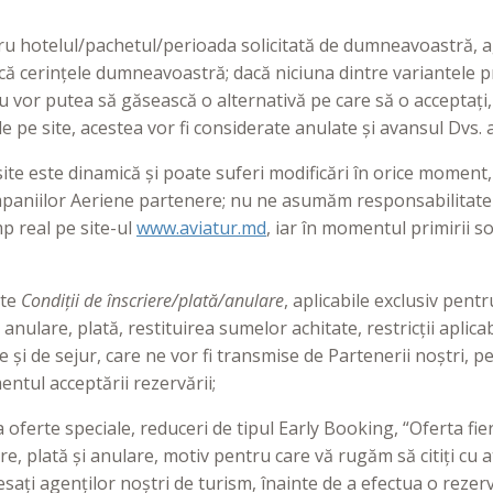
ntru hotelul/pachetul/perioada solicitată de dumneavoastră, a
ască cerințele dumneavoastră; dacă niciuna dintre variantele
 vor putea să găsească o alternativă pe care să o acceptați, s
de pe site, acestea vor fi considerate anulate și avansul Dvs.
ite este dinamică și poate suferi modificări în orice moment, 
ompaniilor Aeriene partenere; nu ne asumăm responsabilitate
mp real pe site-ul
www.aviatur.md
, iar în momentul primirii so
ite
Condiții de înscriere/plată/anulare
, aplicabile exclusiv pent
, anulare, plată, restituirea sumelor achitate, restricții aplic
și de sejur, care ne vor fi transmise de Partenerii noștri, p
entul acceptării rezervării;
a oferte speciale, reduceri de tipul Early Booking, “Oferta fier
e, plată și anulare, motiv pentru care vă rugăm să citiți cu at
esați agenților noștri de turism, înainte de a efectua o rezer