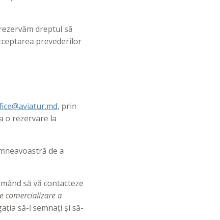
 rezervăm dreptul să
acceptarea prevederilor
fice@aviatur.md
, prin
a o rezervare la
umneavoastră de a
 urmând să vă contacteze
e comercializare a
ația să-l semnați și să-