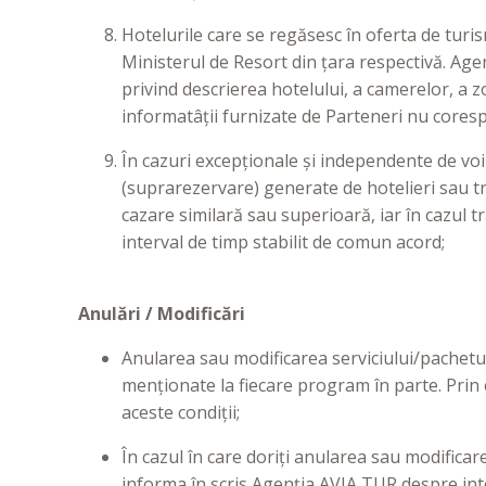
Hotelurile care se regăsesc în oferta de turi
Ministerul de Resort din țara respectivă. Agenț
privind descrierea hotelului, a camerelor, a
informatâții furnizate de Parteneri nu core
În cazuri excepționale și independente de voi
(suprarezervare) generate de hotelieri sau tra
cazare similară sau superioară, iar în cazul t
interval de timp stabilit de comun acord;
Anul
ă
ri / Modific
ă
ri
Anularea sau modificarea serviciului/pachetulu
menționate la fiecare program în parte. Prin ef
aceste condiții;
În cazul în care doriți anularea sau modific
informa în scris Agenția AVIA TUR despre int