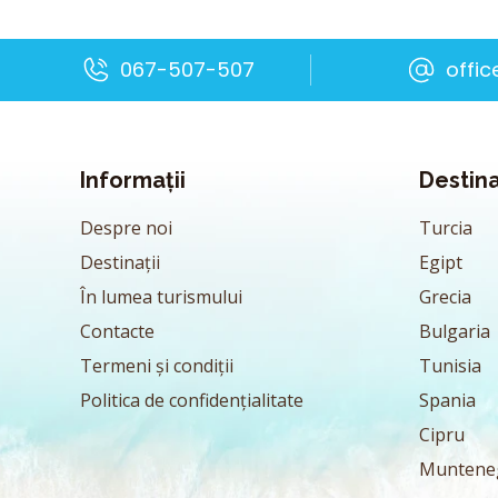
067-507-507
offi
Informații
Destina
Despre noi
Turcia
Destinații
Egipt
În lumea turismului
Grecia
Contacte
Bulgaria
Termeni și condiții
Tunisia
Politica de confidențialitate
Spania
Cipru
Muntene