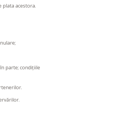
 plata acestora.
nulare;
n parte; condițiile
tenerilor.
rvărilor.