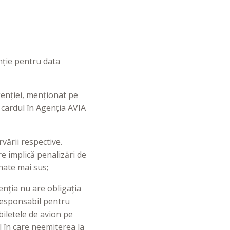
enție pentru data
genției, menționat pe
 cardul în Agenția AVIA
vării respective.
e implică penalizări de
nate mai sus;
enția nu are obligația
 responsabil pentru
biletele de avion pe
l în care neemiterea la