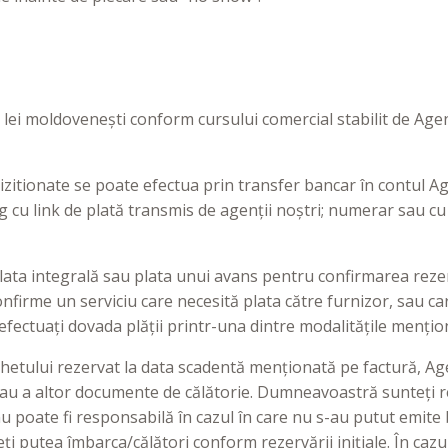
în lei moldovenești conform cursului comercial stabilit de Ag
chizitionate se poate efectua prin transfer bancar în contul A
g cu link de plată transmis de agenții noștri; numerar sau cu
plata integrală sau plata unui avans pentru confirmarea rezer
nfirme un serviciu care necesită plata către furnizor, sau car
ectuați dovada plății printr-una dintre modalitățile mențio
achetului rezervat la data scadentă menționată pe factură, Ag
ui sau a altor documente de călătorie. Dumneavoastră sunteți
u poate fi responsabilă în cazul în care nu s-au putut emite 
i putea îmbarca/călători conform rezervării inițiale. În cazu