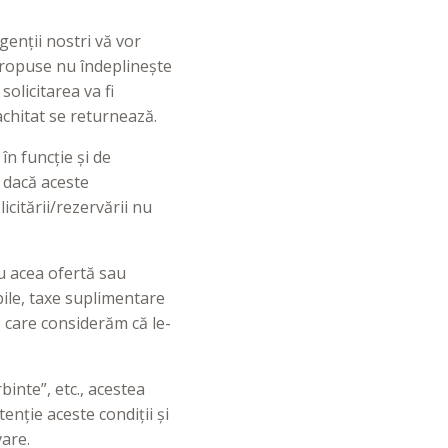
genții nostri vă vor
 propuse nu îndeplinește
olicitarea va fi
 achitat se returnează.
în funcție și de
 dacă aceste
licitării/rezervării nu
ru acea ofertă sau
abile, taxe suplimentare
e care considerăm că le-
binte”, etc., acestea
enție aceste condiții și
vare.