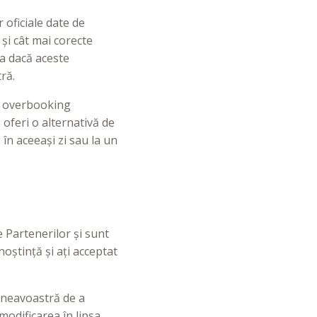
 oficiale date de
 și cât mai corecte
a dacă aceste
ră.
de overbooking
 oferi o alternativă de
în aceeași zi sau la un
e Partenerilor și sunt
noștință și ați acceptat
umneavoastră de a
odificarea în lipsa