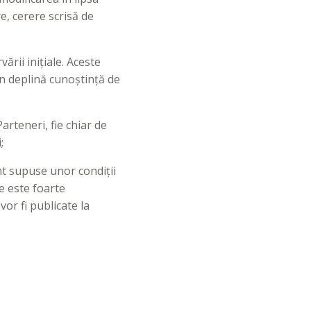
e, cerere scrisă de
ării inițiale. Aceste
 în deplină cunoștință de
arteneri, fie chiar de
;
unt supuse unor condiții
e este foarte
or fi publicate la