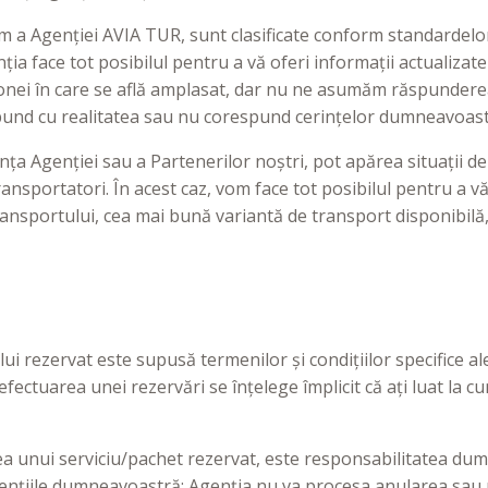
sm a Agenției AVIA TUR, sunt clasificate conform standardelor
ia face tot posibilul pentru a vă oferi informații actualizate
 zonei în care se află amplasat, dar nu ne asumăm răspundere
spund cu realitatea sau nu corespund cerințelor dumneavoast
nța Agenției sau a Partenerilor noștri, pot apărea situații 
nsportatori. În acest caz, vom face tot posibilul pentru a vă
ransportului, cea mai bună variantă de transport disponibilă, 
i rezervat este supusă termenilor și condițiilor specifice al
ectuarea unei rezervări se înțelege împlicit că ați luat la cu
area unui serviciu/pachet rezervat, este responsabilitatea d
ențiile dumneavoastră; Agenția nu va procesa anularea sau m