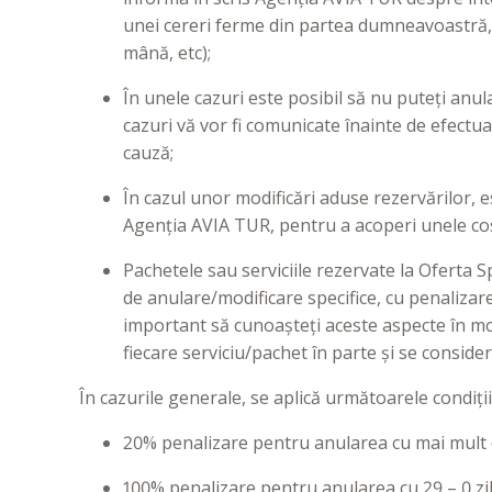
unei cereri ferme din partea dumneavoastră, e
mână, etc);
În unele cazuri este posibil să nu puteți anula 
cazuri vă vor fi comunicate înainte de efectuar
cauză;
În cazul unor modificări aduse rezervărilor, e
Agenția AVIA TUR, pentru a acoperi unele cos
Pachetele sau serviciile rezervate la Oferta S
de anulare/modificare specifice, cu penalizar
important să cunoașteți aceste aspecte în mome
fiecare serviciu/pachet în parte și se conside
În cazurile generale, se aplică următoarele condiți
20% penalizare pentru anularea cu mai mult d
100% penalizare pentru anularea cu 29 – 0 zil