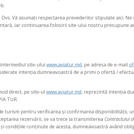
eb.
 Dvs. Vă asumați respectarea prevederilor stipulate aici. Ne
entară, iar continuarea folosirii site-ului nostru presupune 
intermediul site-ului
www.aviatur.md
, pe adresa de e-mail
of
nsiderate intenția dumneavoastră de a primi o ofertă / efectu
od direct, pe site-ul
www.aviatur.md
, reprezintă intenția d
AVIA TUR.
de turism pentru verificarea și confirmarea disponibilității,
eptarea rezervării, se va trece la transmiterea
Contractului d
 și condițiile conținute de acesta, dumneavoastră având oblig