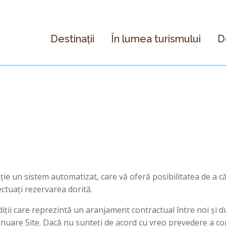
Destinații
În lumea turismului
D
 un sistem automatizat, care vă oferă posibilitatea de a cău
fectuați rezervarea dorită.
ndiții care reprezintă un aranjament contractual între noi și
inuare Site. Dacă nu sunteți de acord cu vreo prevedere a con