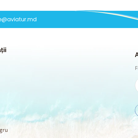
ce@aviatur.md
ții
F
gru