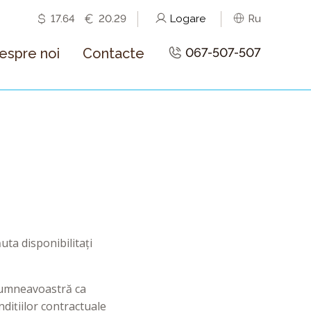
17.64
20.29
Logare
Ru
espre noi
Contacte
067-507-507
ta disponibilitați
 dumneavoastră ca
dițiilor contractuale