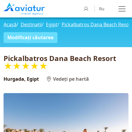
Ru
Acasă
/
Destinații
/
Egipt
/
Pickalbatros Dana Beach Resor
Modificați căutarea
Pickalbatros Dana Beach Resort
★★★★★
Hurgada, Egipt
Vedeți pe hartă