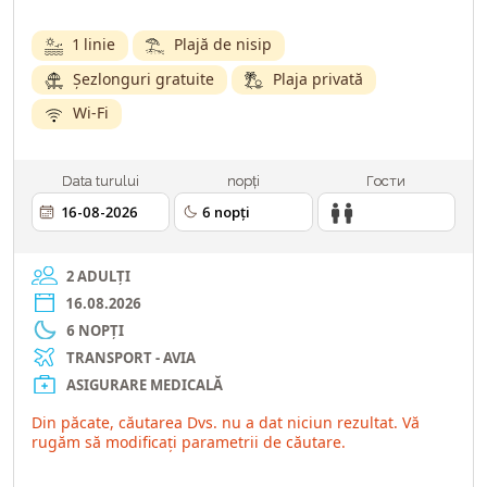
1 linie
Plajă de nisip
Șezlonguri gratuite
Plaja privată
Wi-Fi
Data turului
nopți
Гости
2 ADULȚI
16.08.2026
6 NOPȚI
TRANSPORT - AVIA
ASIGURARE MEDICALĂ
Din păcate, căutarea Dvs. nu a dat niciun rezultat. Vă
rugăm să modificați parametrii de căutare.