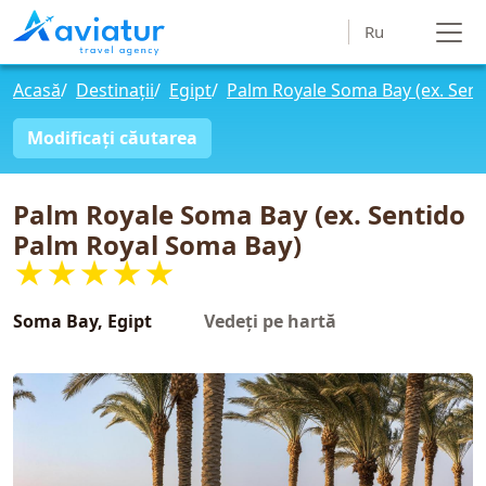
Ru
Acasă
/
Destinații
/
Egipt
/
Palm Royale Soma Bay (ex. Sen
Modificați căutarea
Palm Royale Soma Bay (ex. Sentido
Palm Royal Soma Bay)
★★★★★
Soma Bay, Egipt
Vedeți pe hartă