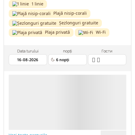
1 linie
Plajă nisip-corali
Șezlonguri gratuite
Plaja privată
Wi-Fi
Data turului
nopți
Гости
2 ADULȚI
16.08.2026
6 NOPȚI
TRANSPORT - AVIA
ASIGURARE MEDICALĂ