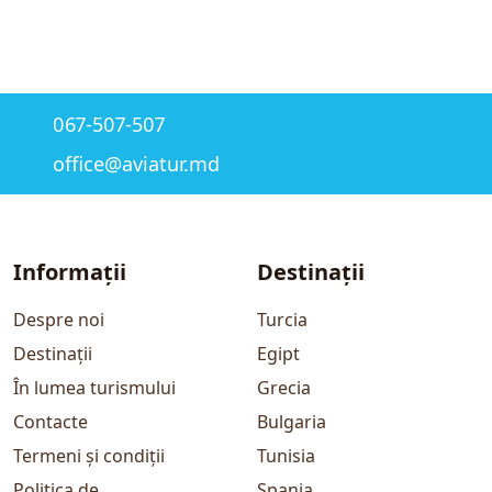
067-507-507
office@aviatur.md
Informații
Destinații
Despre noi
Turcia
Destinații
Egipt
În lumea turismului
Grecia
Contacte
Bulgaria
Termeni și condiții
Tunisia
Politica de
Spania