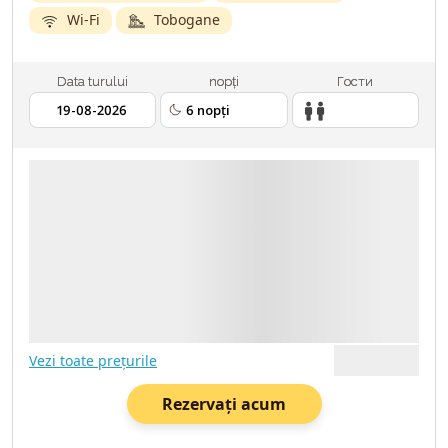
Wi-Fi
Tobogane
Data turului
nopți
Гости
2 ADULȚI
19.08.2026
6 NOPȚI
TRANSPORT - AVIA
ASIGURARE MEDICALĂ
Vezi toate prețurile
Rezervați acum