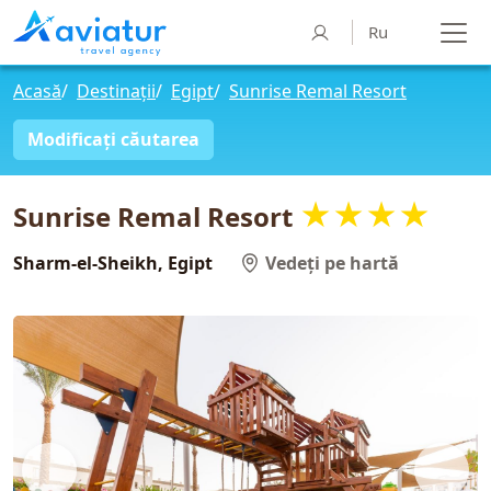
Ru
Acasă
/
Destinații
/
Egipt
/
Sunrise Remal Resort
Modificați căutarea
★★★★
Sunrise Remal Resort
Sharm-el-Sheikh, Egipt
Vedeți pe hartă