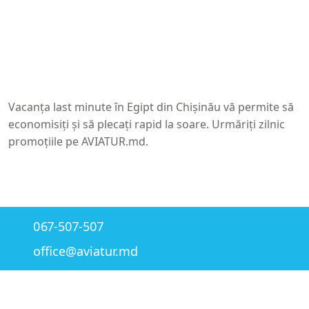
Vacanța last minute în Egipt
din Chișinău vă permite să
economisiți și să plecați rapid la soare. Urmăriți zilnic
promoțiile pe
AVIATUR.md
.
067-507-507
office@aviatur.md