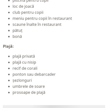
piscină pentru copii
loc de joacă
club pentru copii
meniu pentru copii în restaurant
scaune înalte în restaurant
pătuț
bonă
Plajă:
plajă privată
plajă cu nisip
recif de corali
ponton sau debarcader
șezlonguri
umbrele de soare
prosoape de plajă