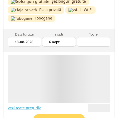
Șezlonguri gratuite
Plaja privată
Wi-Fi
Tobogane
Data turului
nopți
Гости
2 ADULȚI
18.08.2026
6 NOPȚI
TRANSPORT - AVIA
ASIGURARE MEDICALĂ
Vezi toate prețurile