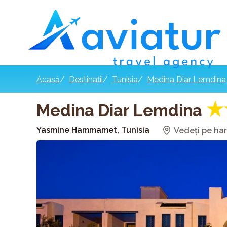
Acasă
/
Destinații
/
Tunisia
/
Medina Diar Lemdina
★
Medina Diar Lemdina
Yasmine Hammamet, Tunisia
Vedeți pe har