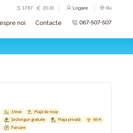
17.67
20.31
Logare
Ru
espre noi
Contacte
067-507-507
3 linie
Plajă de nisip
Șezlonguri gratuite
Plaja privată
Wi-Fi
Parcare