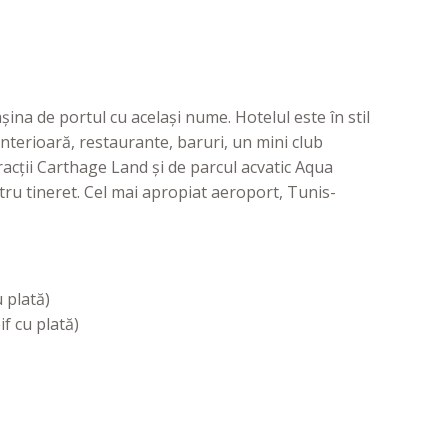
a de portul cu același nume. Hotelul este în stil
ă interioară, restaurante, baruri, un mini club
racții Carthage Land și de parcul acvatic Aqua
tru tineret. Cel mai apropiat aeroport, Tunis-
 plată)
f cu plată)