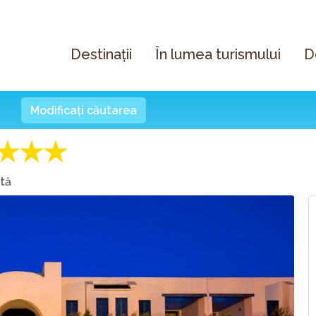
Destinații
În lumea turismului
D
Modificați căutarea
★★★
tă