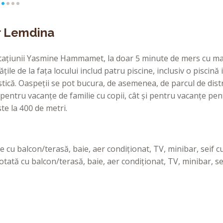
r Lemdina
tațiunii Yasmine Hammamet, la doar 5 minute de mers cu mașin
ățile de la fața locului includ patru piscine, inclusiv o piscin
tică. Oaspeții se pot bucura, de asemenea, de parcul de dist
pentru vacanțe de familie cu copii, cât și pentru vacanțe pen
ste la 400 de metri.
 cu balcon/terasă, baie, aer condiționat, TV, minibar, seif cu
otată cu balcon/terasă, baie, aer condiționat, TV, minibar, sei