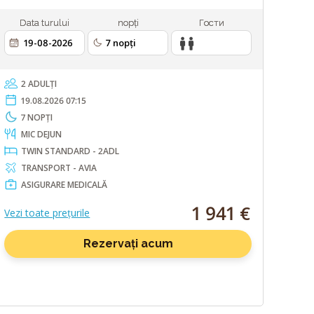
Data turului
nopți
Гости
2 ADULȚI
19.08.2026 07:15
7 NOPȚI
MIC DEJUN
TWIN STANDARD - 2ADL
TRANSPORT - AVIA
ASIGURARE MEDICALĂ
1 941 €
Vezi toate prețurile
Rezervați acum