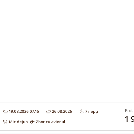
Preț 
19.08.2026 07:15
26.08.2026
7 nopți
1 
Mic dejun
Zbor cu avionul