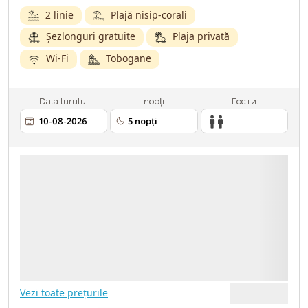
2 linie
Plajă nisip-corali
Șezlonguri gratuite
Plaja privată
Wi-Fi
Tobogane
Data turului
nopți
Гости
2 ADULȚI
10.08.2026
5 NOPȚI
TRANSPORT - AVIA
ASIGURARE MEDICALĂ
Vezi toate prețurile