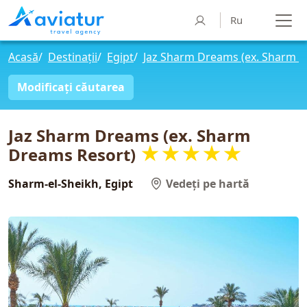
Ru
Acasă
/
Destinații
/
Egipt
/
Jaz Sharm Dreams (ex. Sharm D
Modificați căutarea
Jaz Sharm Dreams (ex. Sharm
★★★★★
Dreams Resort)
Sharm-el-Sheikh, Egipt
Vedeți pe hartă