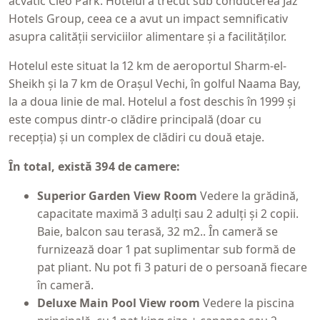
acvatic Cleo Park. Hotelul a trecut sub conducerea Jaz
Hotels Group, ceea ce a avut un impact semnificativ
asupra calității serviciilor alimentare și a facilităților.
Hotelul este situat la 12 km de aeroportul Sharm-el-
Sheikh și la 7 km de Orașul Vechi, în golful Naama Bay,
la a doua linie de mal. Hotelul a fost deschis în 1999 și
este compus dintr-o clădire principală (doar cu
recepția) și un complex de clădiri cu două etaje.
În total, există 394 de camere:
Superior Garden View Room
Vedere la grădină,
capacitate maximă 3 adulți sau 2 adulți și 2 copii.
Baie, balcon sau terasă, 32 m2.. În cameră se
furnizează doar 1 pat suplimentar sub formă de
pat pliant. Nu pot fi 3 paturi de o persoană fiecare
în cameră.
Deluxe Main Pool View room
Vedere la piscina