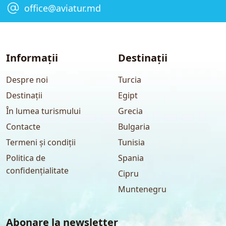
office@aviatur.md
Informații
Destinații
Despre noi
Turcia
Destinații
Egipt
În lumea turismului
Grecia
Contacte
Bulgaria
Termeni și condiții
Tunisia
Politica de
Spania
confidențialitate
Cipru
Muntenegru
Abonare la newsletter