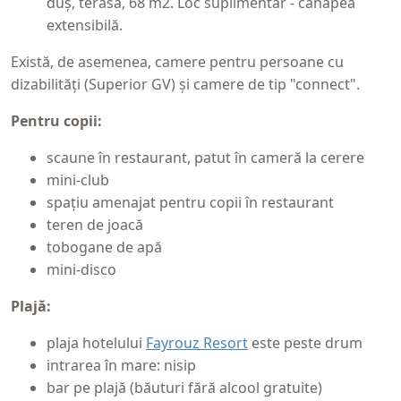
duș, terasă, 68 m2. Loc suplimentar - canapea
extensibilă.
Există, de asemenea, camere pentru persoane cu
dizabilități (Superior GV) și camere de tip "connect".
Pentru copii:
scaune în restaurant, patut în cameră la cerere
mini-club
spațiu amenajat pentru copii în restaurant
teren de joacă
tobogane de apă
mini-disco
Plajă:
plaja hotelului
Fayrouz Resort
este peste drum
intrarea în mare: nisip
bar pe plajă (băuturi fără alcool gratuite)