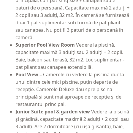
principală, cu 1 pat king size + canapea sau 2
paturi de o persoană. Capacitate maximă 2 adulți +
2 copii sau 3 adulți, 32 m2. În cameră se furnizează
doar 1 pat suplimentar sub formă de pat pliant
sau canapea. Nu pot fi 3 paturi de o persoană în
cameră.
Superior Pool View Room
Vedere la piscină,
capacitate maximă 3 adulți sau 2 adulți + 2 copii.
Baie, balcon sau terasă, 32 m2. Loc suplimentar -
pat pliant sau canapea extensibilă.
Pool View –
Camerele cu vedere la piscină duc la
unul dintre cele mici piscine, puțin departe de
recepție. Camerele Deluxe dau spre piscina
principală și sunt mai aproape de recepție și de
restaurantul principal.
Junior Suite pool & garden view
Vedere la piscină
și grădină, capacitate maximă 2 adulți + 2 copii sau
3 adulți. Are 2 dormitoare (cu ușă glisantă), baie,