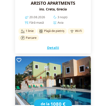
ARISTO APARTMENTS
ins. Creta, Grecia
20.08.2026
3 nopți
Fără masă
Avia
1 linie
Plajă de pietriș
Wi-Fi
Parcare
Detalii
1080 €
de la