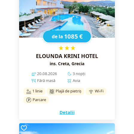
1085 €
de la
★★★
ELOUNDA KRINI HOTEL
ins. Creta, Grecia
20.08.2026
3 nopți
Fără masă
Avia
1 linie
Plajă de pietriș
Wi-Fi
Parcare
Detalii