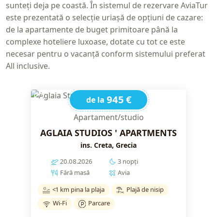
sunteți deja pe coastă. În sistemul de rezervare AviaTur
este prezentată o selecție uriașă de opțiuni de cazare:
de la apartamente de buget primitoare până la
complexe hoteliere luxoase, dotate cu tot ce este
necesar pentru o vacanță conform sistemului preferat
All inclusive.
945 €
de la
Apartament/studio
AGLAIA STUDIOS ' APARTMENTS
ins. Creta, Grecia
20.08.2026
3 nopți
Fără masă
Avia
<1 km pina la plaja
Plajă de nisip
Wi-Fi
Parcare