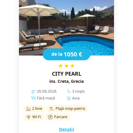
1050 €
de la
★★★
CITY PEARL
ins. Creta, Grecia
20.08.2026
3 nopți
Fără masă
Avia
2 linie
Plajă nisip-pietriș
Wi-Fi
Parcare
Detalii