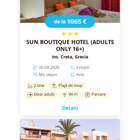
1065 €
de la
★★★
SUN BOUTIQUE HOTEL (ADULTS
ONLY 16+)
ins. Creta, Grecia
20.08.2026
3 nopți
Mic dejun
Avia
2 linie
Plajă de nisip
Doar adulți
Wi-Fi
Parcare
Detalii