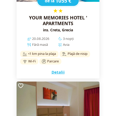
1055 €
de la
★★
YOUR MEMORIES HOTEL '
APARTMENTS
ins. Creta, Grecia
20.08.2026
3 nopți
Fără masă
Avia
<1 km pina la plaja
Plajă de nisip
Wi-Fi
Parcare
Detalii