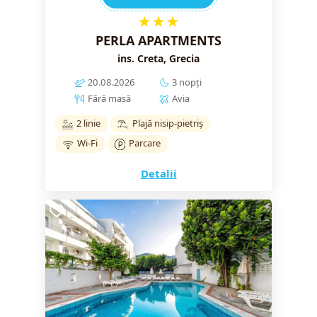
★★★
PERLA APARTMENTS
ins. Creta, Grecia
20.08.2026
3 nopți
Fără masă
Avia
2 linie
Plajă nisip-pietriș
Wi-Fi
Parcare
Detalii