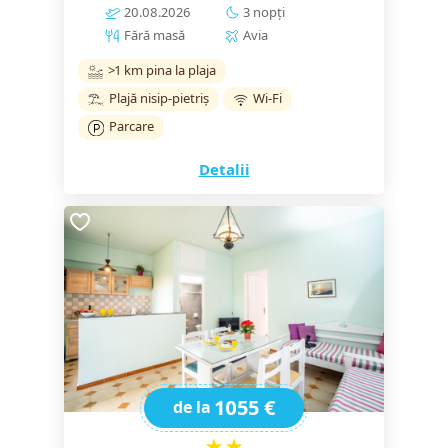
20.08.2026
3 nopți
Fără masă
Avia
>1 km pina la plaja
Plajă nisip-pietriș
Wi-Fi
Parcare
Detalii
1055 €
de la
★★