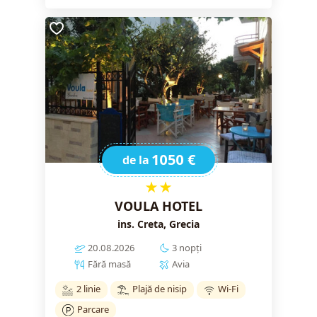
1050 €
de la
★★
VOULA HOTEL
ins. Creta, Grecia
20.08.2026
3 nopți
Fără masă
Avia
2 linie
Plajă de nisip
Wi-Fi
Parcare