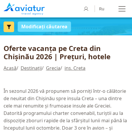
Ru
Modificați căutarea
Oferte vacanța pe Creta din
Chișinău 2026 | Prețuri, hotele
Acasă
/
Destinații
/
Grecia
/
ins. Creta
În sezonul 2026 vă propunem să porniți într-o călătorie
de neuitat din Chișinău spre insula Creta – una dintre
cele mai renumite și frumoase insule ale Greciei.
Datorită programului charter convenabil, turiștii au la
dispoziție zboruri rapide de la sfârșitul lunii mai până la
începutul lunii octombrie. Doar 3 ore în avion – și