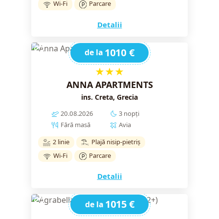
Wi-Fi
Parcare
Detalii
1010 €
de la
★★★
ANNA APARTMENTS
ins. Creta, Grecia
20.08.2026
3 nopți
Fără masă
Avia
2 linie
Plajă nisip-pietriș
Wi-Fi
Parcare
Detalii
1015 €
de la