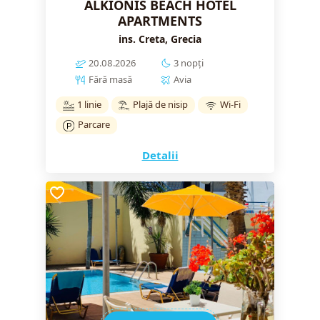
ALKIONIS BEACH HOTEL
APARTMENTS
ins. Creta, Grecia
20.08.2026
3 nopți
Fără masă
Avia
1 linie
Plajă de nisip
Wi-Fi
Parcare
Detalii