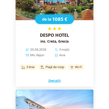
1085 €
de la
★★★
DESPO HOTEL
ins. Creta, Grecia
20.08.2026
3 nopți
Mic dejun
Avia
3 linie
Plajă de nisip
Wi-Fi
Detalii