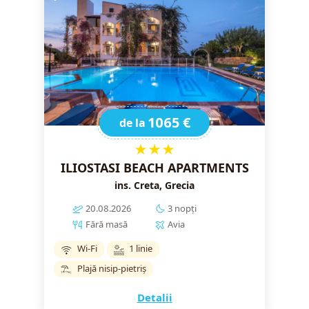
1065 €
de la
★★★
ILIOSTASI BEACH APARTMENTS
ins. Creta, Grecia
20.08.2026
3 nopți
Fără masă
Avia
Wi-Fi
1 linie
Plajă nisip-pietriș
Detalii