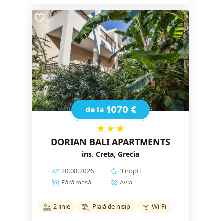
1070 €
de la
★★★
DORIAN BALI APARTMENTS
ins. Creta, Grecia
20.08.2026
3 nopți
Fără masă
Avia
2 linie
Plajă de nisip
Wi-Fi