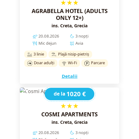
★★★
AGRABELLA HOTEL (ADULTS
ONLY 12+)
ins. Creta, Grecia
20.08.2026
3 nopți
Mic dejun
Avia
3 linie
Plajă nisip-pietriș
Doar adulți
Wi-Fi
Parcare
Detalii
1020 €
de la
★★★
COSMI APARTMENTS
ins. Creta, Grecia
20.08.2026
3 nopți