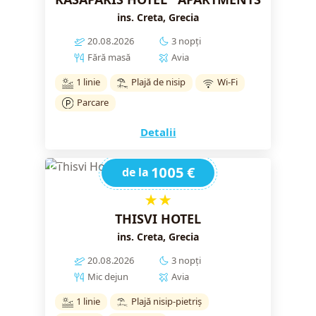
ins. Creta, Grecia
20.08.2026
3 nopți
Fără masă
Avia
1 linie
Plajă de nisip
Wi-Fi
Parcare
Detalii
1005 €
de la
★★
THISVI HOTEL
ins. Creta, Grecia
20.08.2026
3 nopți
Mic dejun
Avia
1 linie
Plajă nisip-pietriș