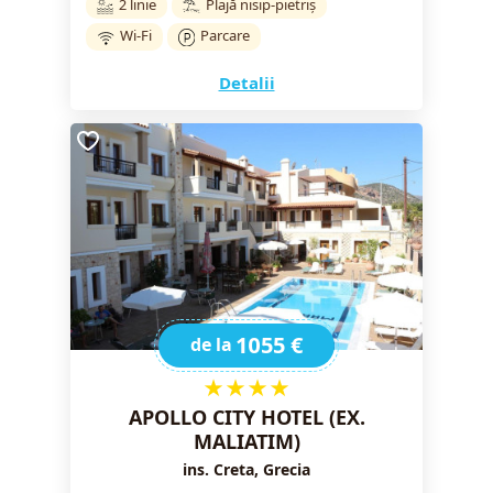
2 linie
Plajă nisip-pietriș
Wi-Fi
Parcare
Detalii
1055 €
de la
★★★★
APOLLO CITY HOTEL (EX.
MALIATIM)
ins. Creta, Grecia