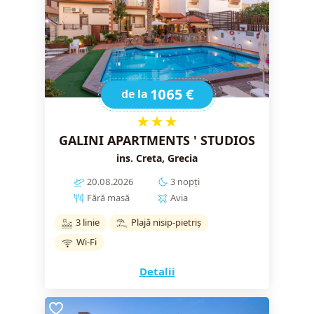
1065 €
de la
★★★
GALINI APARTMENTS ' STUDIOS
ins. Creta, Grecia
20.08.2026
3 nopți
Fără masă
Avia
3 linie
Plajă nisip-pietriș
Wi-Fi
Detalii