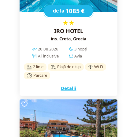
1085 €
de la
★★
IRO HOTEL
ins. Creta, Grecia
20.08.2026
3 nopți
All inclusive
Avia
2 linie
Plajă de nisip
Wi-Fi
Parcare
Detalii