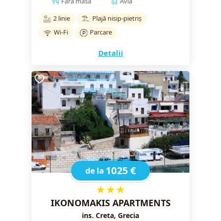
Fără masă
Avia
2 linie
Plajă nisip-pietriș
Wi-Fi
Parcare
Detalii
1025 €
de la
★★★
IKONOMAKIS APARTMENTS
ins. Creta, Grecia