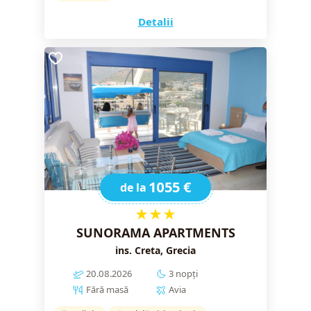
Detalii
1055 €
de la
★★★
SUNORAMA APARTMENTS
ins. Creta, Grecia
20.08.2026
3 nopți
Fără masă
Avia