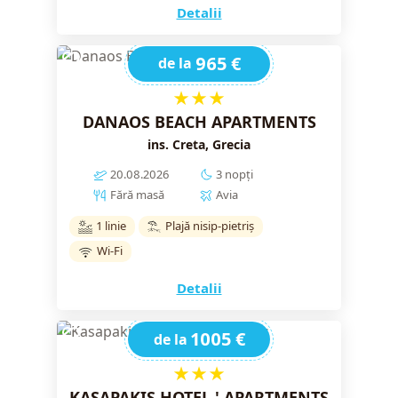
Detalii
965 €
de la
★★★
DANAOS BEACH APARTMENTS
ins. Creta, Grecia
20.08.2026
3 nopți
Fără masă
Avia
1 linie
Plajă nisip-pietriș
Wi-Fi
Detalii
1005 €
de la
★★★
KASAPAKIS HOTEL ' APARTMENTS