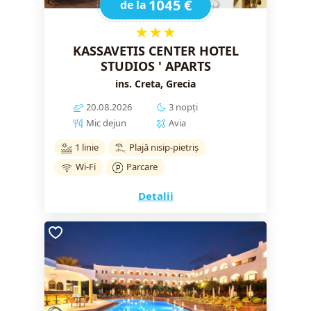
1045 €
de la
★★★
KASSAVETIS CENTER HOTEL
STUDIOS ' APARTS
ins. Creta, Grecia
20.08.2026
3 nopți
Mic dejun
Avia
1 linie
Plajă nisip-pietriș
Wi-Fi
Parcare
Detalii