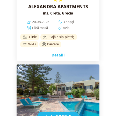
ALEXANDRA APARTMENTS
ins. Creta, Grecia
20.08.2026
3 nopți
Fără masă
Avia
3 linie
Plajă nisip-pietriș
Wi-Fi
Parcare
Detalii