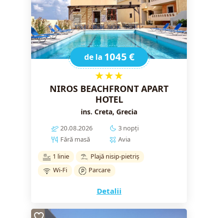
1045 €
de la
★★★
NIROS BEACHFRONT APART
HOTEL
ins. Creta, Grecia
20.08.2026
3 nopți
Fără masă
Avia
1 linie
Plajă nisip-pietriș
Wi-Fi
Parcare
Detalii