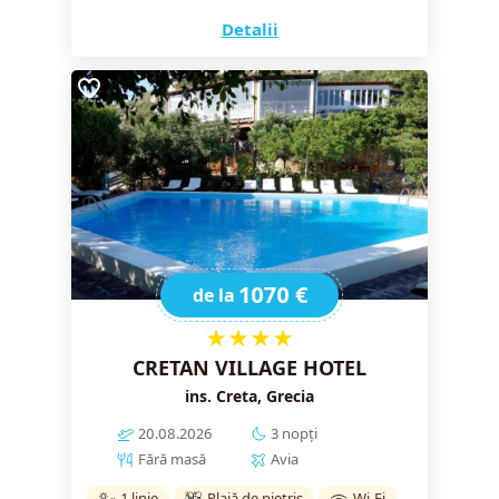
Detalii
1070 €
de la
★★★★
CRETAN VILLAGE HOTEL
ins. Creta, Grecia
20.08.2026
3 nopți
Fără masă
Avia
1 linie
Plajă de pietriș
Wi-Fi