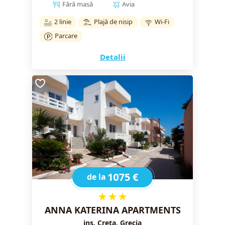
Fără masă
Avia
2 linie
Plajă de nisip
Wi-Fi
Parcare
Detalii
1075 €
de la
★★★
ANNA KATERINA APARTMENTS
ins. Creta, Grecia