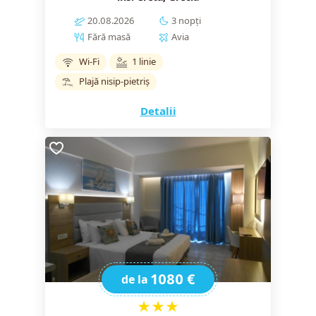
20.08.2026
3 nopți
Fără masă
Avia
Wi-Fi
1 linie
Plajă nisip-pietriș
Detalii
1080 €
de la
★★★