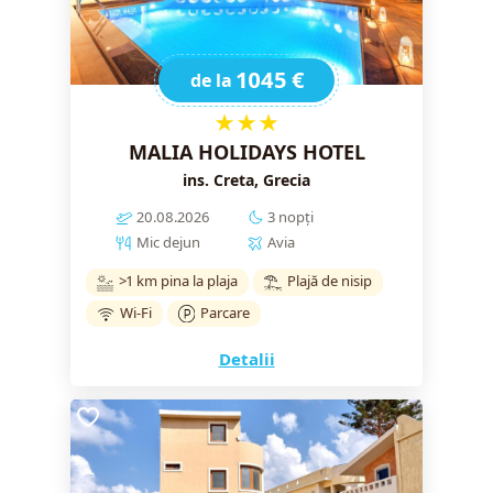
1045 €
de la
★★★
MALIA HOLIDAYS HOTEL
ins. Creta, Grecia
20.08.2026
3 nopți
Mic dejun
Avia
>1 km pina la plaja
Plajă de nisip
Wi-Fi
Parcare
Detalii