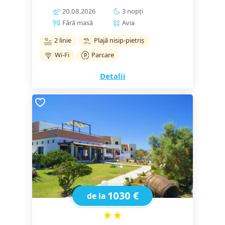
20.08.2026
3 nopți
Fără masă
Avia
2 linie
Plajă nisip-pietriș
Wi-Fi
Parcare
Detalii
1030 €
de la
★★