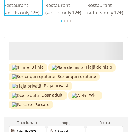
3 linie
Plajă de nisip
Șezlonguri gratuite
Plaja privată
Doar adulți
Wi-Fi
Parcare
Data turului
nopți
Гости