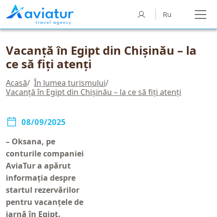
Ru
Vacanță în Egipt din Chișinău – la
ce să fiți atenți
Acasă
/
În lumea turismului
/
Vacanță în Egipt din Chișinău – la ce să fiți atenți
08/09/2025
–
Oksana, pe
conturile companiei
AviaTur a apărut
informația despre
startul rezervărilor
pentru vacanțele de
iarnă în Egipt.