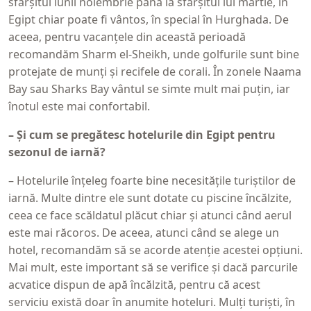
sfârșitul lunii noiembrie până la sfârșitul lui martie, în
Egipt chiar poate fi vântos, în special în Hurghada. De
aceea, pentru vacanțele din această perioadă
recomandăm Sharm el-Sheikh, unde golfurile sunt bine
protejate de munți și recifele de corali. În zonele Naama
Bay sau Sharks Bay vântul se simte mult mai puțin, iar
înotul este mai confortabil.
– Și cum se pregătesc hotelurile din Egipt pentru
sezonul de iarnă?
– Hotelurile înțeleg foarte bine necesitățile turiștilor de
iarnă. Multe dintre ele sunt dotate cu piscine încălzite,
ceea ce face scăldatul plăcut chiar și atunci când aerul
este mai răcoros. De aceea, atunci când se alege un
hotel, recomandăm să se acorde atenție acestei opțiuni.
Mai mult, este important să se verifice și dacă parcurile
acvatice dispun de apă încălzită, pentru că acest
serviciu există doar în anumite hoteluri. Mulți turiști, în