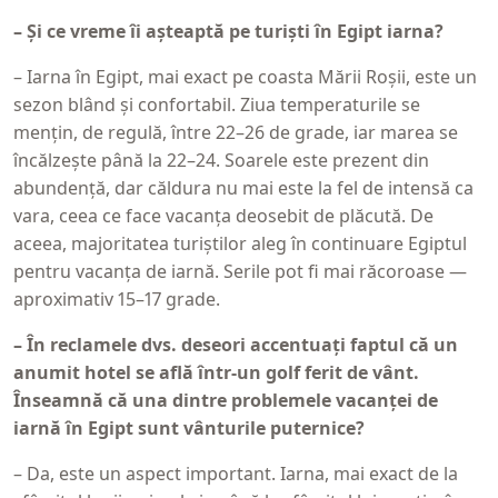
– Și ce vreme îi așteaptă pe turiști în Egipt iarna?
– Iarna în Egipt, mai exact pe coasta Mării Roșii, este un
sezon blând și confortabil. Ziua temperaturile se
mențin, de regulă, între 22–26 de grade, iar marea se
încălzește până la 22–24. Soarele este prezent din
abundență, dar căldura nu mai este la fel de intensă ca
vara, ceea ce face vacanța deosebit de plăcută. De
aceea, majoritatea turiștilor aleg în continuare Egiptul
pentru vacanța de iarnă. Serile pot fi mai răcoroase —
aproximativ 15–17 grade.
– În reclamele dvs. deseori accentuați faptul că un
anumit hotel se află într-un golf ferit de vânt.
Înseamnă că una dintre problemele vacanței de
iarnă în Egipt sunt vânturile puternice?
– Da, este un aspect important. Iarna, mai exact de la