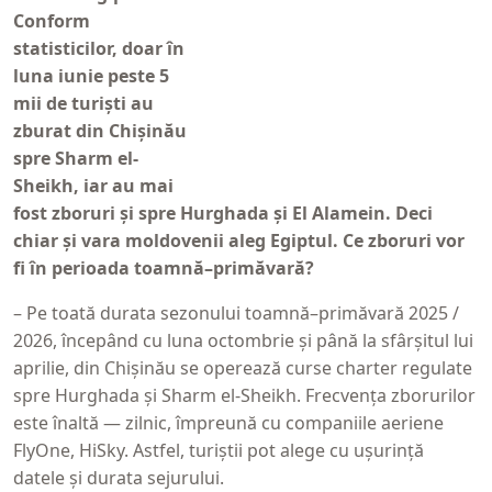
Conform
statisticilor, doar în
luna iunie peste 5
mii de turiști au
zburat din Chișinău
spre Sharm el-
Sheikh, iar au mai
fost zboruri și spre Hurghada și El Alamein. Deci
chiar și vara moldovenii aleg Egiptul. Ce zboruri vor
fi în perioada toamnă–primăvară?
– Pe toată durata sezonului toamnă–primăvară 2025 /
2026, începând cu luna octombrie și până la sfârșitul lui
aprilie, din Chișinău se operează curse charter regulate
spre Hurghada și Sharm el-Sheikh. Frecvența zborurilor
este înaltă — zilnic, împreună cu companiile aeriene
FlyOne, HiSky. Astfel, turiștii pot alege cu ușurință
datele și durata sejurului.