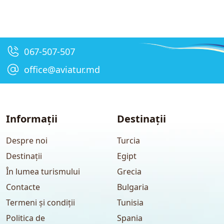
067-507-507
office@aviatur.md
Informații
Destinații
Despre noi
Turcia
Destinații
Egipt
În lumea turismului
Grecia
Contacte
Bulgaria
Termeni și condiții
Tunisia
Politica de
Spania