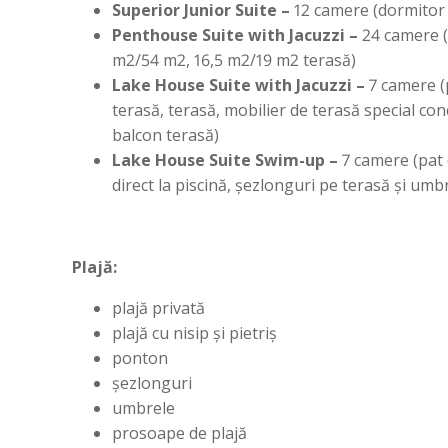
Superior
Junior
Suite –
12 camere (dormitor 
Penthouse
Suite
with
Jacuzzi –
24 camere (
m2/54 m2, 16,5 m2/19 m2 terasă)
Lake
House
Suite
with
Jacuzzi –
7 camere (
terasă, terasă, mobilier de terasă special co
balcon terasă)
Lake
House
Suite
Swim
-
up –
7 camere (pat 
direct la piscină, șezlonguri pe terasă și um
Plajă:
plajă privată
plajă cu nisip și pietriș
ponton
șezlonguri
umbrele
prosoape de plajă