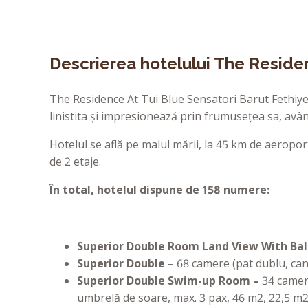
Descrierea hotelului The Residen
The Residence At Tui Blue Sensatori Barut Fethiye 
linistita și impresionează prin frumusețea sa, avân
Hotelul se află pe malul mării, la 45 km de aeroport
de 2 etaje.
În total, hotelul dispune de 158 numere:
Superior Double Room Land View With Ba
Superior Double –
68 camere (pat dublu, can
Superior
Double
Swim
-
up
Room –
34 camere
umbrelă de soare, max. 3 pax, 46 m2, 22,5 m2