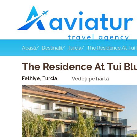
Acasă
/
Destinații
/
Turcia
/
The Residence At Tui B
The Residence At Tui Blu
Fethiye, Turcia
Vedeți pe hartă