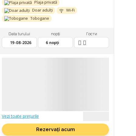
Plaja privată
Doar adulți
Wi-Fi
Tobogane
Data turului
nopți
Гости
2 ADULȚI
19.08.2026
6 NOPȚI
TRANSPORT - AVIA
ASIGURARE MEDICALĂ
Vezi toate prețurile
Rezervați acum