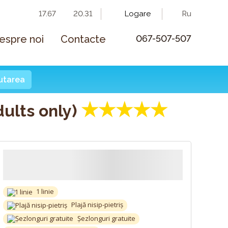
17.67
20.31
Logare
Ru
espre noi
Contacte
067-507-507
ăutarea
★★★★★
dults only)
1 linie
Plajă nisip-pietriș
Șezlonguri gratuite