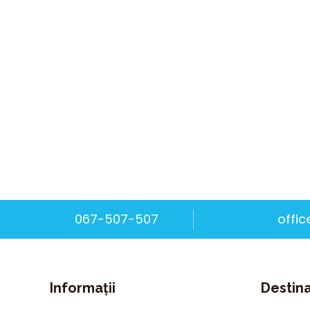
067-507-507
offi
Informații
Destina