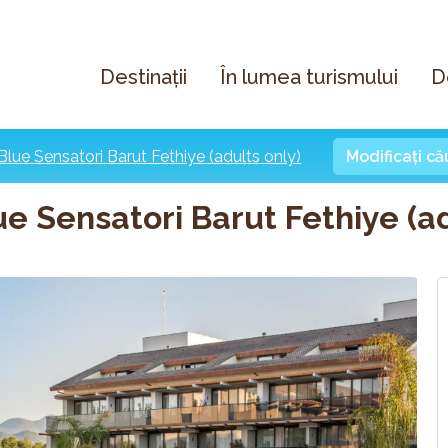
Destinații
În lumea turismului
D
lue Sensatori Barut Fethiye (adults only)
Modificați c
e Sensatori Barut Fethiye (a