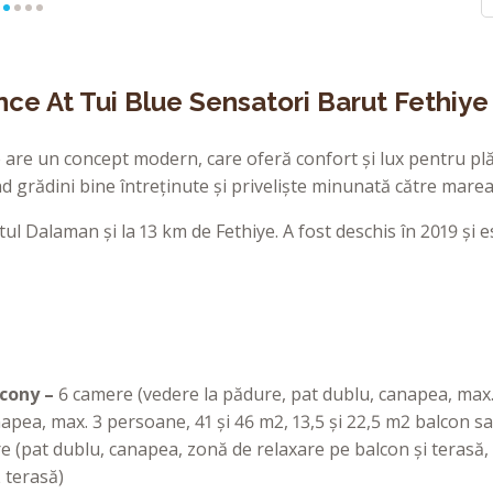
ce At Tui Blue Sensatori Barut Fethiye 
are un concept modern, care oferă confort și lux pentru plăc
d grădini bine întreținute și priveliște minunată către marea 
ul Dalaman și la 13 km de Fethiye. A fost deschis în 2019 și es
lcony –
6 camere (vedere la pădure, pat dublu, canapea, max.
apea, max. 3 persoane, 41 și 46 m2, 13,5 și 22,5 m2 balcon s
 (pat dublu, canapea, zonă de relaxare pe balcon și terasă, a
 terasă)