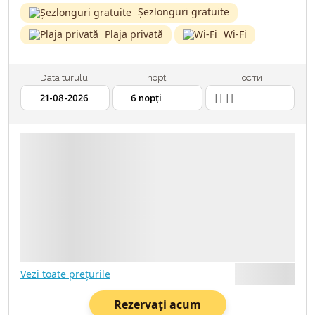
Șezlonguri gratuite
Plaja privată
Wi-Fi
Data turului
nopți
Гости
2 ADULȚI
21.08.2026
6 NOPȚI
TRANSPORT - AVIA
ASIGURARE MEDICALĂ
Vezi toate prețurile
Rezervați acum