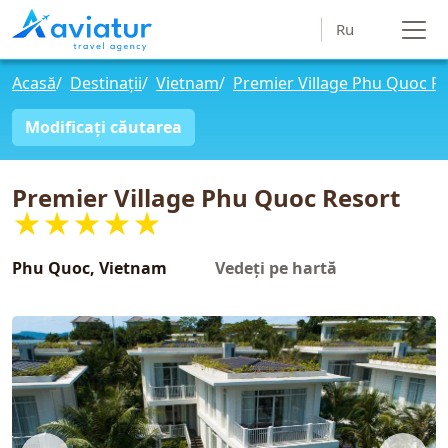
Ru
Acasă
/
Destinații
/
Vietnam
/
Premier Village Phu Quoc R
Modificați căutarea
Premier Village Phu Quoc Resort
★★★★★
Phu Quoc, Vietnam
Vedeți pe hartă