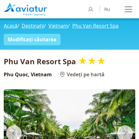
Ru
Acasă
/
Destinații
/
Vietnam
/
Phu Van Resort Spa
Modificați căutarea
★★★
Phu Van Resort Spa
Phu Quoc, Vietnam
Vedeți pe hartă