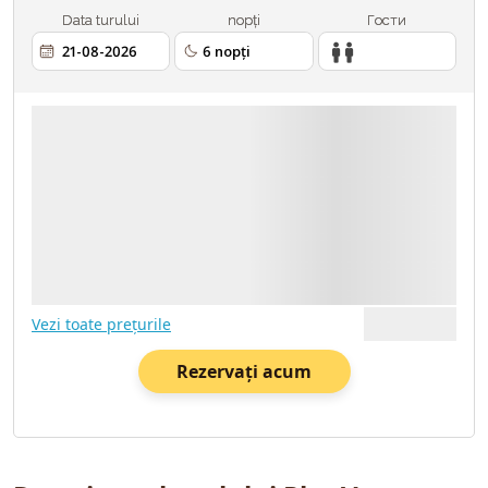
Data turului
nopți
Гости
2 ADULȚI
21.08.2026
6 NOPȚI
TRANSPORT - AVIA
ASIGURARE MEDICALĂ
Vezi toate prețurile
Rezervați acum