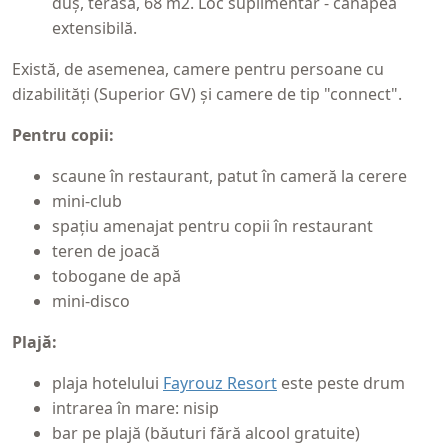
duș, terasă, 68 m2. Loc suplimentar - canapea
extensibilă.
Există, de asemenea, camere pentru persoane cu
dizabilități (Superior GV) și camere de tip "connect".
Pentru copii:
scaune în restaurant, patut în cameră la cerere
mini-club
spațiu amenajat pentru copii în restaurant
teren de joacă
tobogane de apă
mini-disco
Plajă:
plaja hotelului
Fayrouz Resort
este peste drum
intrarea în mare: nisip
bar pe plajă (băuturi fără alcool gratuite)