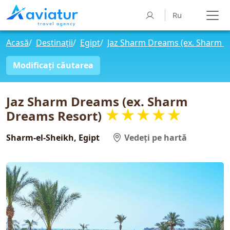
Ru
Acasă
/
Destinații
/
Egipt
/
Jaz Sharm Dreams (ex. Sharm D
Modificați căutarea
Jaz Sharm Dreams (ex. Sharm
★★★★★
Dreams Resort)
Sharm-el-Sheikh, Egipt
Vedeți pe hartă