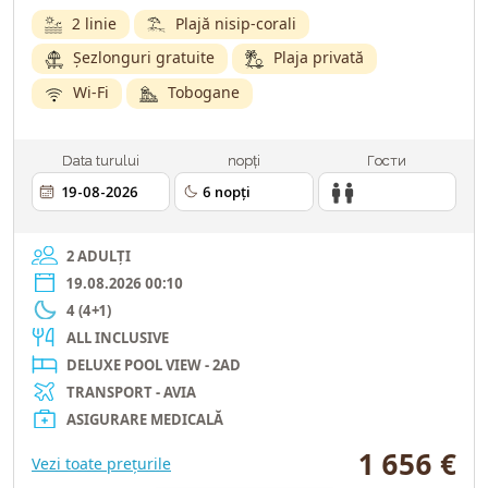
2 linie
Plajă nisip-corali
Șezlonguri gratuite
Plaja privată
Wi-Fi
Tobogane
Data turului
nopți
Гости
2 ADULȚI
19.08.2026 00:10
4 (4+1)
ALL INCLUSIVE
DELUXE POOL VIEW - 2AD
TRANSPORT - AVIA
ASIGURARE MEDICALĂ
1 656 €
Vezi toate prețurile