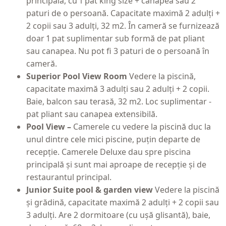
principală, cu 1 pat king size + canapea sau 2
paturi de o persoană. Capacitate maximă 2 adulți +
2 copii sau 3 adulți, 32 m2. În cameră se furnizează
doar 1 pat suplimentar sub formă de pat pliant
sau canapea. Nu pot fi 3 paturi de o persoană în
cameră.
Superior Pool View Room
Vedere la piscină,
capacitate maximă 3 adulți sau 2 adulți + 2 copii.
Baie, balcon sau terasă, 32 m2. Loc suplimentar -
pat pliant sau canapea extensibilă.
Pool View –
Camerele cu vedere la piscină duc la
unul dintre cele mici piscine, puțin departe de
recepție. Camerele Deluxe dau spre piscina
principală și sunt mai aproape de recepție și de
restaurantul principal.
Junior Suite pool & garden view
Vedere la piscină
și grădină, capacitate maximă 2 adulți + 2 copii sau
3 adulți. Are 2 dormitoare (cu ușă glisantă), baie,