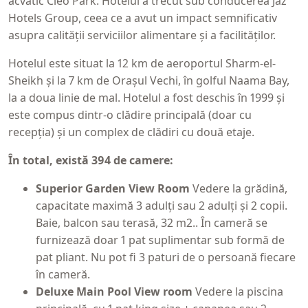
acvatic Cleo Park. Hotelul a trecut sub conducerea Jaz
Hotels Group, ceea ce a avut un impact semnificativ
asupra calității serviciilor alimentare și a facilităților.
Hotelul este situat la 12 km de aeroportul Sharm-el-
Sheikh și la 7 km de Orașul Vechi, în golful Naama Bay,
la a doua linie de mal. Hotelul a fost deschis în 1999 și
este compus dintr-o clădire principală (doar cu
recepția) și un complex de clădiri cu două etaje.
În total, există 394 de camere:
Superior Garden View Room
Vedere la grădină,
capacitate maximă 3 adulți sau 2 adulți și 2 copii.
Baie, balcon sau terasă, 32 m2.. În cameră se
furnizează doar 1 pat suplimentar sub formă de
pat pliant. Nu pot fi 3 paturi de o persoană fiecare
în cameră.
Deluxe Main Pool View room
Vedere la piscina