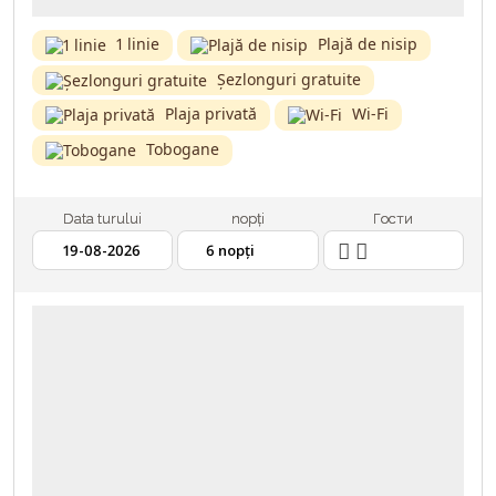
1 linie
Plajă de nisip
Șezlonguri gratuite
Plaja privată
Wi-Fi
Tobogane
Data turului
nopți
Гости
2 ADULȚI
19.08.2026
6 NOPȚI
TRANSPORT - AVIA
ASIGURARE MEDICALĂ