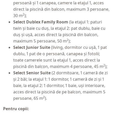
persoană și 1 canapea, camere la etajul 1, acces
direct la piscină din balcon, maximum 3 persoane,
2
30 m
);
Select Dublex Family Room
(la etajul 1: paturi
twin și baie cu duș, la etajul 2: pat dublu, baie cu
duș și ușă, acces direct la piscină din balcon,
2
maximum 5 persoane, 50 m
);
Select Junior Suite
(living, dormitor cu ușă, 1 pat
dublu, 1 pat de o persoană, canapea și fotolii;
toate camerele sunt la etajul 1, acces direct la
2
piscină din balcon, maximum 4 persoane, 45 m
);
Select Senior Suite
(2 dormitoare, 1 cameră de zi
și 2 băi; la etajul 1: 1 dormitor, 1 cameră de zi și 1
baie, la etajul 2: 1 dormitor, 1 baie, uși interioare,
acces direct la piscină de pe balcon, maximum 5
2
persoane, 65 m
).
Pentru copii: