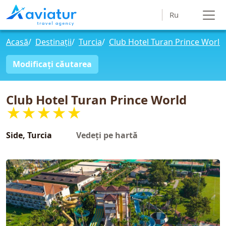
Ru
Acasă
/
Destinații
/
Turcia
/
Club Hotel Turan Prince World
Modificați căutarea
Club Hotel Turan Prince World
★★★★★
Side, Turcia
Vedeți pe hartă