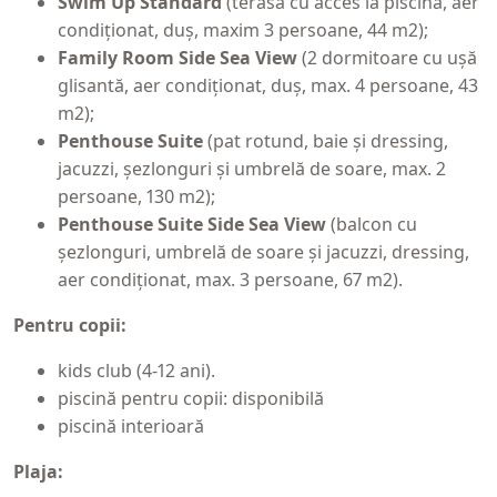
Swim Up Standard
(terasă cu acces la piscină, aer
condiționat, duș, maxim 3 persoane, 44 m2);
Family Room Side Sea View
(2 dormitoare cu ușă
glisantă, aer condiționat, duș, max. 4 persoane, 43
m2);
Penthouse Suite
(pat rotund, baie și dressing,
jacuzzi, șezlonguri și umbrelă de soare, max. 2
persoane, 130 m2);
Penthouse Suite Side Sea View
(balcon cu
șezlonguri, umbrelă de soare și jacuzzi, dressing,
aer condiționat, max. 3 persoane, 67 m2).
Pentru copii:
kids club (4-12 ani).
piscină pentru copii: disponibilă
piscină interioară
Plaja: