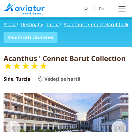
Ru
Acasă
/
Destinații
/
Turcia
/
Acanthus ' Cennet Barut Collec
Modificați căutarea
Acanthus ' Cennet Barut Collection
★★★★★
Side, Turcia
Vedeți pe hartă