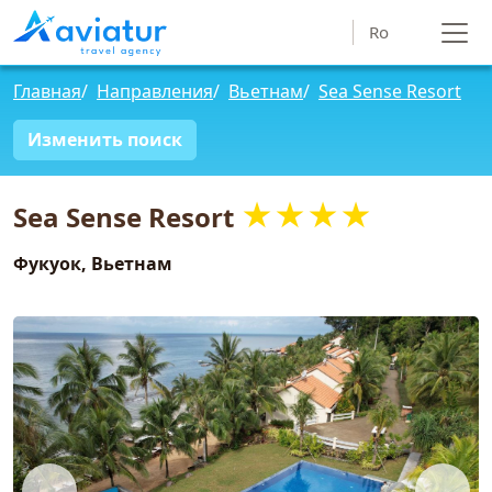
Ro
Главная
/
Направления
/
Вьетнам
/
Sea Sense Resort
Изменить поиск
★★★★
Sea Sense Resort
Фукуок, Вьетнам