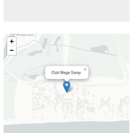
+
−
×
Club Mega Saray