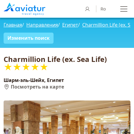
Ro
Главная
/
Направления
/
Египет
/
Charmillion Life (ex. Se
Изменить поиск
Charmillion Life (ex. Sea Life)
★★★★★
Шарм-эль-Шейх, Египет
Посмотреть на карте